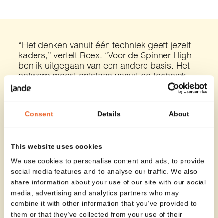
“Het denken vanuit één techniek geeft jezelf
kaders,” vertelt Roex. “Voor de Spinner High
ben ik uitgegaan van een andere basis. Het
ontwerp moest ontstaan vanuit de techniek
zelf – en dat is gelukt. De kruk is volledig
opgebouwd uit metaal dat met een laser is
gesneden, waardoor elk onderdeel precies in
Consent
Details
About
elkaar past.”
Nic Roex
Designer
This website uses cookies
We use cookies to personalise content and ads, to provide
social media features and to analyse our traffic. We also
share information about your use of our site with our social
media, advertising and analytics partners who may
combine it with other information that you’ve provided to
them or that they’ve collected from your use of their