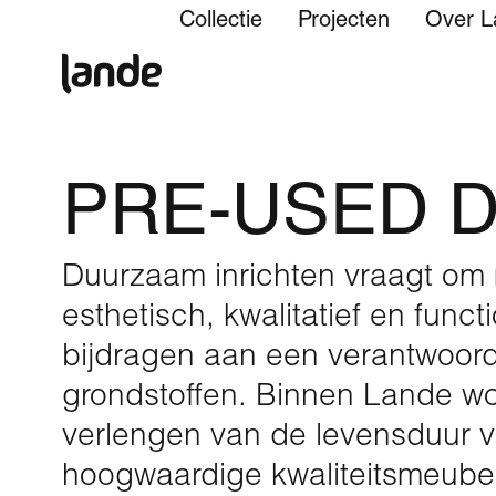
Collectie
Projecten
Over L
Tafels
Collaboration
Over Lande
Onderhoud
PRE-USED 
Bijzettafels
Hospitality
Studio
Offertes en orders
Banken en fauteuils
Social
Materialen
Pre-used designs en herstof
Duurzaam inrichten vraagt om 
Stoelen en barstoelen
Maatwerk projectinrichting
Showroom
Service
esthetisch, kwalitatief en funct
Focusplekken
Duurzaamheid
bijdragen aan een verantwoo
Alle projecten
grondstoffen. Binnen Lande wo
Kasten
Nieuws
verlengen van de levensduur 
Alle producten
hoogwaardige kwaliteitsmeubel