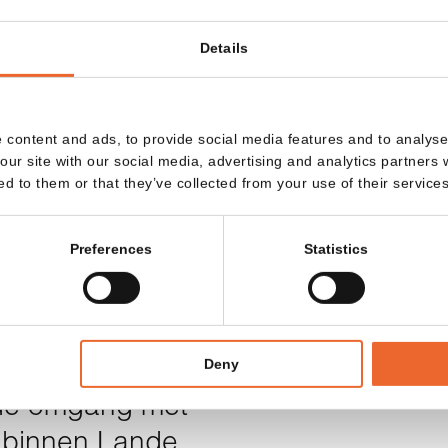
Details
 content and ads, to provide social media features and to analyse 
REN
our site with our social media, advertising and analytics partners
ed to them or that they’ve collected from your use of their services
zaam inrichten verder gaat
Preferences
Statistics
er bekleding na intensief
ertoont, bieden we de
ubel opnieuw te stofferen.
Deny
sduur van het meubilair én
rde omgang met
e binnen Lande