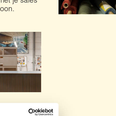
met je sales
soon.