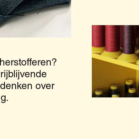
 herstofferen?
ijblijvende
edenken over
g.