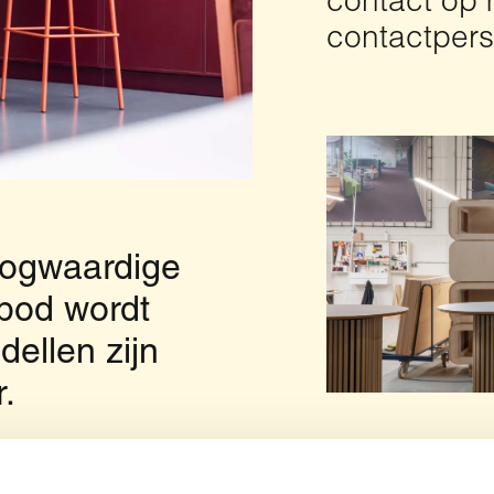
contact op 
contactper
oogwaardige
bod wordt
dellen zijn
r.