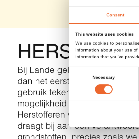
Consent
This website uses cookies
We use cookies to personalise
HERSTOFFE
information about your use of 
information that you’ve provid
Bij Lande geloven we dat duur
Consent
Necessary
Selection
dan het eerste ontwerp. Wanne
gebruik tekenen van slijtage v
mogelijkheid om jouw Lande me
Herstofferen verlengt de leven
draagt bij aan een verantwoo
grondstoffen, precies zoals w