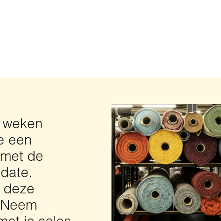
e weken
e een
 met de
date.
t deze
? Neem