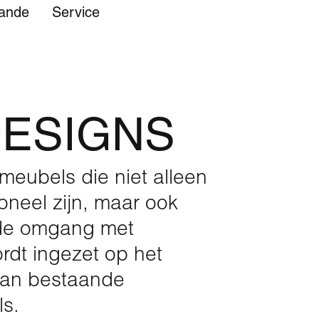
ande
Service
DESIGNS
feren
meubels die niet alleen
ioneel zijn, maar ook
rde omgang met
rdt ingezet op het
van bestaande
Duurzaamheid
EK Retail
Showroom
Onderhoud
s.