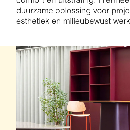
comfort en uitstraling. Hierme
duurzame oplossing voor proje
esthetiek en milieubewust we