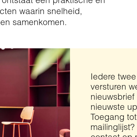
e ontstaat een praktische en
cten waarin snelheid,
rken samenkomen.
Iedere twe
versturen w
nieuwsbrief
nieuwste up
Toegang to
mailinglijst