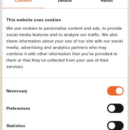
Consent
Details
About
uitvoering biedt het ronde blad precies genoeg
ruimte voor een kop koffie, notities of een laptop,
zonder de ruimte te domineren. Zo ondersteunt L-
This website uses cookies
IOT verschillende momenten van werken, wachten
We use cookies to personalise content and ads, to provide
of ontmoeten.
social media features and to analyse our traffic. We also
share information about your use of our site with our social
media, advertising and analytics partners who may
combine it with other information that you’ve provided to
them or that they’ve collected from your use of their
services.
In project Wouters wordt L-IOT ingezet als een
ingetogen maar functioneel detail binnen het
Consent
interieur. Het tafeltje voegt zich vanzelfsprekend
Necessary
Selection
naast zitmeubels en ondersteunt informele
momenten van overleg of ontspanning, zonder de
Preferences
ruimte te verstoren.
Lees hier alles over project Wouters
Statistics