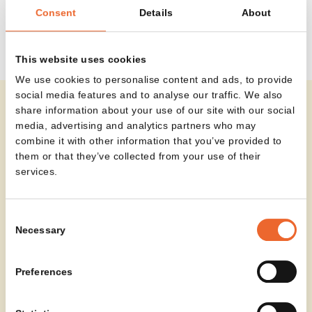
alleen praktische voordelen, maar versterkt het ook
Consent
Details
About
de sfeer en het gebruiksgemak van iedere ruimte.
This website uses cookies
We use cookies to personalise content and ads, to provide
social media features and to analyse our traffic. We also
De panelen zijn verkrijgbaar in verschillende
share information about your use of our site with our social
hoogtes en worden altijd geplaatst in combinatie
media, advertising and analytics partners who may
met een Dots-zitelement. Zo ontstaan kleine oases
combine it with other information that you’ve provided to
them or that they’ve collected from your use of their
van rust en comfort, terwijl de openheid en
services.
dynamiek van de ruimte behouden blijven.
Consent
Necessary
Selection
Preferences